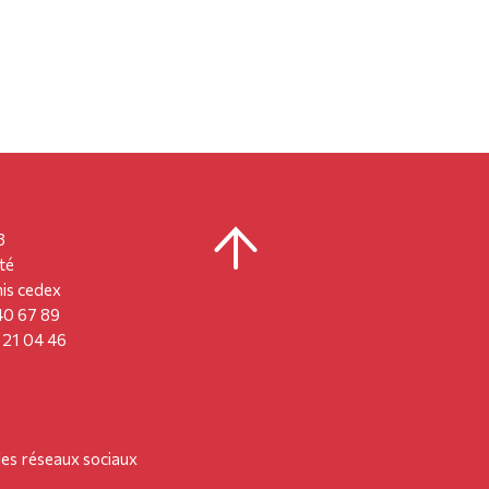
8
té
is cedex
 40 67 89
8 21 04 46
les réseaux sociaux