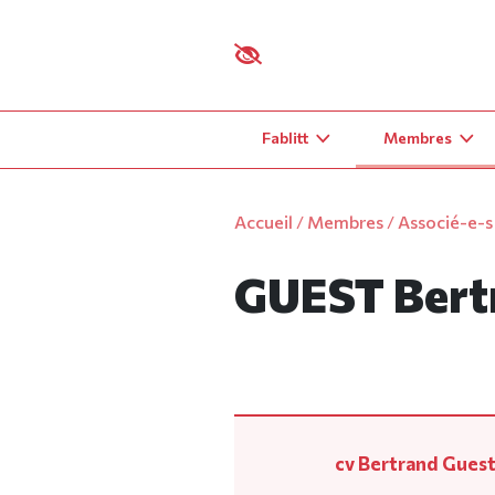
Panneau de gestion des cookies
Fablitt
Membres
Accueil
/
Membres
/
Associé-e-s
GUEST Bert
cv Bertrand Gues