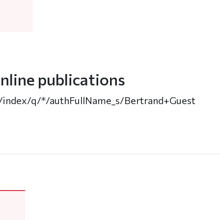
nline publications
ch/index/q/*/authFullName_s/Bertrand+Guest